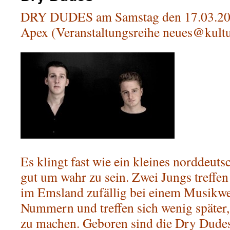
DRY DUDES am Samstag den 17.03.20
Apex (Veranstaltungsreihe neues@kultu
Es klingt fast wie ein kleines norddeuts
gut um wahr zu sein. Zwei Jungs treff
im Emsland zufällig bei einem Musikwe
Nummern und treffen sich wenig späte
zu machen. Geboren sind die Dry Dudes