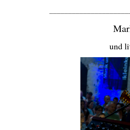
_____________________
Mark
und l