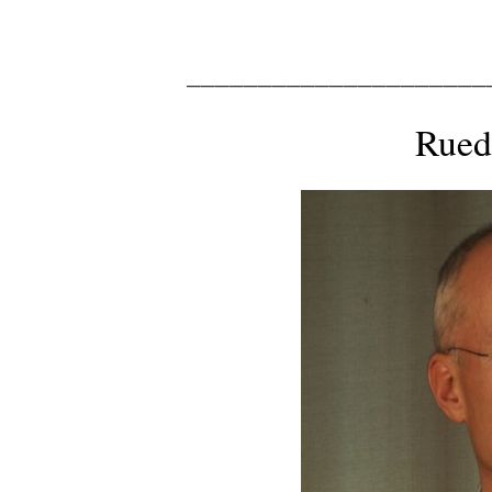
_____________________
Rued