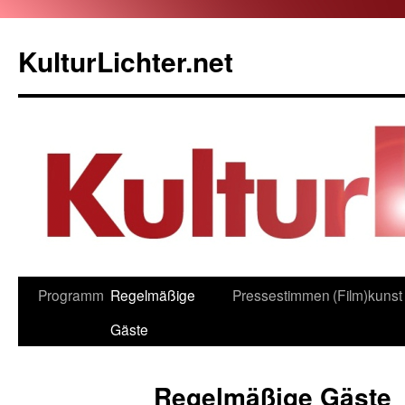
KulturLichter.net
Zum
Programm
Regelmäßige
Pressestimmen
(Film)kunst
Inhalt
Gäste
springen
Regelmäßige Gäste