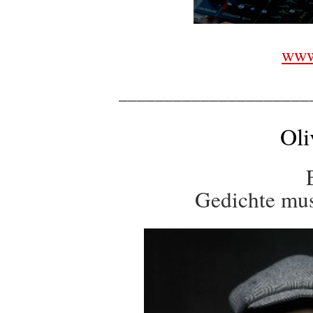
www.
_____________________
Oli
Gedichte mus