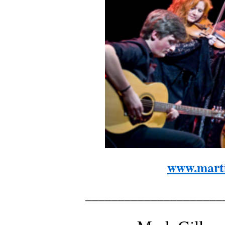
www.marti
_____________________