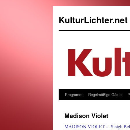
KulturLichter.net
Programm
Regelmäßige Gäste
P
Zum
Inhalt
Madison Violet
springen
MADISON VIOLET – Sleigh Bells 